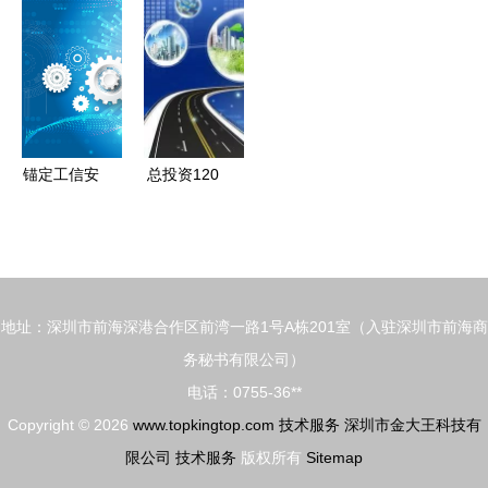
命安全“把
家及技术服
服务篇
脉问诊”
务解析
锚定工信安
总投资120
全新赛道
亿！湘潭高
青岛工业互
新区“长洽
联网安全创
周”签约8个
新中心正式
重大项目，
地址：深圳市前海深港合作区前湾一路1号A栋201室（入驻深圳市前海商
成立
聚焦智能科
务秘书有限公司）
技与技术服
电话：0755-36**
务
Copyright © 2026
www.topkingtop.com
技术服务
深圳市金大王科技有
限公司
技术服务
版权所有
Sitemap