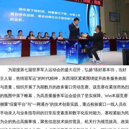
为迎接第七届世界军人运动会的盛大召开，弘扬“练好基本功，当好
主人翁，热情迎军运”的时代精神，东西湖区紧紧围绕提升政务服务效能
与质量，组织开展了为期数月的政务窗口劳动竞赛。该竞赛在紧张而热烈
的氛围中落下帷幕，为高质量服务军运会提供了坚实保障。\n\n本届竞赛
侧重“综窗平台”与“一网通办”的技术创新实践，重点检验窗口一线人员在
手动录入与业务指导间的日常应变素质和数字化应对能力。赛程紧贴为民
为企的热点高频事项，聚焦信息技术操控普及、机关行为规范拔高、政策