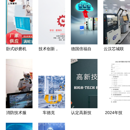
卧式砂磨机
技术创新，
德国倍福自
云汉芯城联
服务商综合
教育赋能
动化新突破
合上汽集团
评估与技术
——上海学
“通过
等十家企业
服务体系深
伴软件
Azure 认
获评上海
度解析
Tower教育
证”的 I/O
市“工赋链
大会三日展
模块直连微
主”企业 技
技术服务综
软云
术服务的示
述
范与启示
消防技术服
车德克
认定高新技
2024年技
务机构专项
（CarDek）
术企业申报
术服务承诺
检查 为生
品牌所属国
误区 技术
书范文